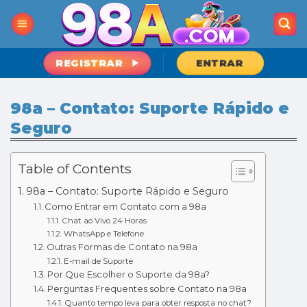
Skip
to
content
REGISTRAR
ENTRAR
98a – Contato: Suporte Rápido e
Seguro
Table of Contents
98a – Contato: Suporte Rápido e Seguro
Como Entrar em Contato com a 98a
Chat ao Vivo 24 Horas
WhatsApp e Telefone
Outras Formas de Contato na 98a
E-mail de Suporte
Por Que Escolher o Suporte da 98a?
Perguntas Frequentes sobre Contato na 98a
Quanto tempo leva para obter resposta no chat?