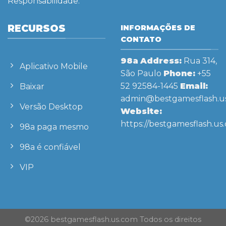
Responsabilidade.
RECURSOS
INFORMAÇÕES DE
CONTATO
98a
Address:
Rua 314,
Aplicativo Mobile
São Paulo
Phone:
+55
52 92584-1445
Email:
Baixar
admin@bestgamesflash.u
Versão Desktop
Website:
https://bestgamesflash.us
98a paga mesmo
98a é confiável
VIP
©2026 bestgamesflash.us.com Todos os direitos