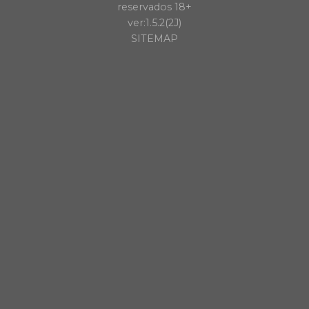
reservados 18+
ver:1.5.2(2J)
SITEMAP